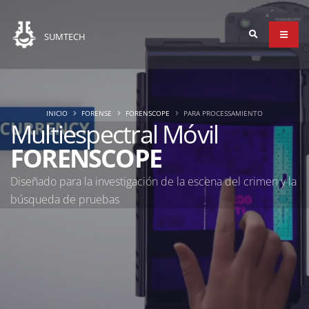
SUMTECH
INICIO
FORENSE
FORENSCOPE
PARA PROCESSAMIENTO
Multiespectral Móvil
FORENSCOPE
Diseñado para la investigación de la escena del crimen y la
búsqueda de pruebas